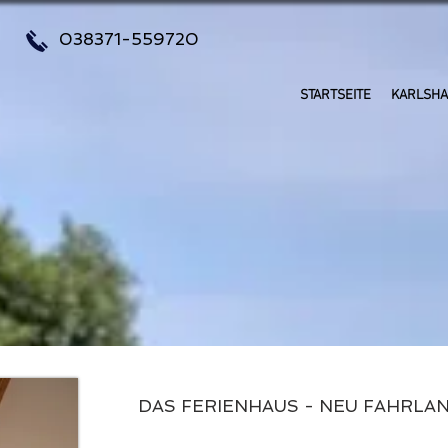
038371-559720
STARTSEITE
KARLSH
DAS FERIENHAUS - NEU FAHRLA